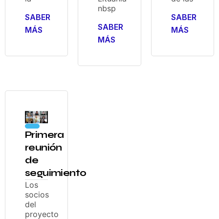
nbsp
SABER
SABER
SABER
MÁS
MÁS
MÁS
Primera
reunión
de
seguimiento
Los
socios
del
proyecto