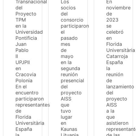
Transnacional
Los
En
del
socios
noviembre
Proyecto
del
de
TPM
consorcio
2023
en la
participaron
se
Universidad
el
celebró
Pontificia
pasado
en
Juan
mes
Florida
Pablo
de
Universitària
II
mayo
Catarroja
UPJPII
en la
España
en
segunda
la
Cracovia
reunión
reunión
Polonia
presencial
de
En el
del
lanzamiento
encuentro
proyecto
del
participaron
AISS
proyecto
representantes
que
AISS
de
tuvo
a la
Florida
lugar
que
Universitària
en
asistieron
España
Kaunas
representant
la
Lituania
de las