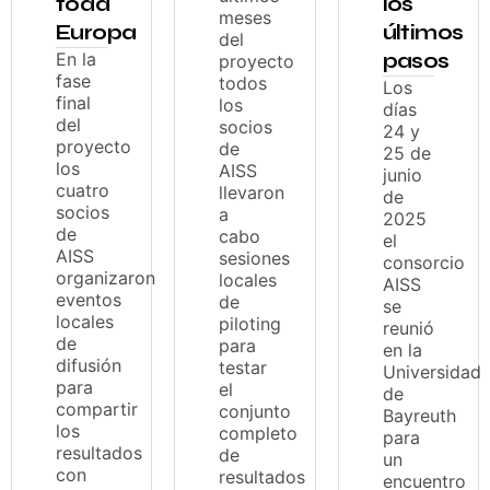
toda
los
meses
Europa
últimos
del
En la
pasos
proyecto
fase
todos
Los
final
los
días
del
socios
24 y
proyecto
de
25 de
los
AISS
junio
cuatro
llevaron
de
socios
a
2025
de
cabo
el
AISS
sesiones
consorcio
organizaron
locales
AISS
eventos
de
se
locales
piloting
reunió
de
para
en la
difusión
testar
Universidad
para
el
de
compartir
conjunto
Bayreuth
los
completo
para
resultados
de
un
con
resultados
encuentro