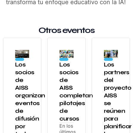
transforma tu enfoque educativo con la IA!
Otros eventos
Los
Los
Los
socios
socios
partners
de
de
del
AISS
AISS
proyecto
organizan
completan
AISS
eventos
pilotajes
se
de
de
reúnen
difusión
cursos
para
por
En los
planificar
últimos