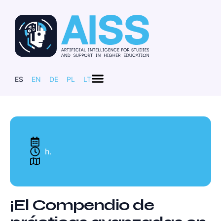
ES
EN
DE
PL
LT
h.
¡El Compendio de