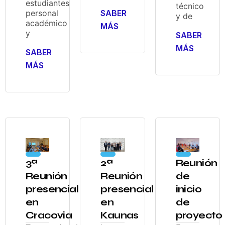
estudiantes
técnico
SABER
personal
y de
académico
MÁS
y
SABER
MÁS
SABER
MÁS
3ª
2ª
Reunión
Reunión
Reunión
de
presencial
presencial
inicio
en
en
de
Cracovia
Kaunas
proyecto