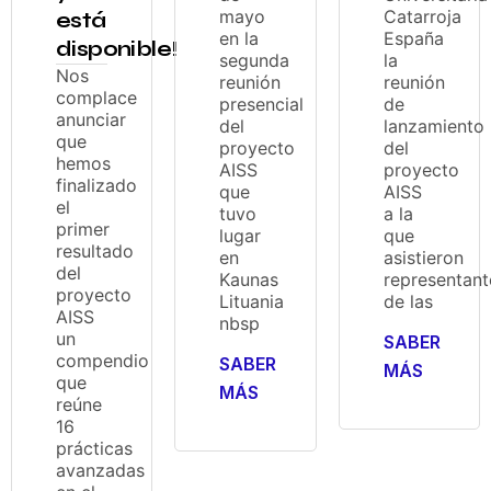
mayo
Catarroja
está
en la
España
disponible!
segunda
la
Nos
reunión
reunión
complace
presencial
de
anunciar
del
lanzamiento
que
proyecto
del
hemos
AISS
proyecto
finalizado
que
AISS
el
tuvo
a la
primer
lugar
que
resultado
en
asistieron
del
Kaunas
representant
proyecto
Lituania
de las
AISS
nbsp
un
SABER
compendio
SABER
MÁS
que
MÁS
reúne
16
prácticas
avanzadas