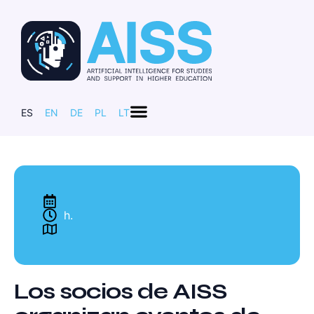
ES
EN
DE
PL
LT
h.
Los socios de AISS