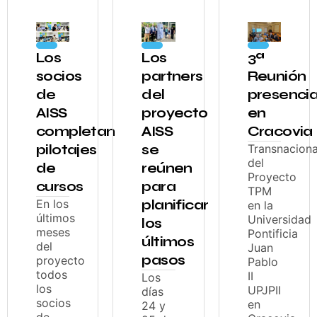
Los
Los
3ª
socios
partners
Reunión
de
del
presencia
AISS
proyecto
en
completan
AISS
Cracovia
pilotajes
se
Transnaciona
del
de
reúnen
Proyecto
cursos
para
TPM
En los
planificar
en la
últimos
Universidad
los
meses
Pontificia
últimos
del
Juan
pasos
proyecto
Pablo
todos
II
Los
los
UPJPII
días
socios
en
24 y
de