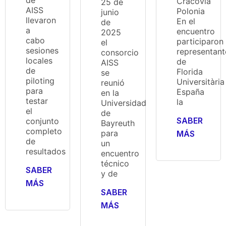
Cracovia
25 de
AISS
Polonia
junio
llevaron
En el
de
a
encuentro
2025
cabo
participaron
el
sesiones
representant
consorcio
locales
de
AISS
de
Florida
se
piloting
Universitària
reunió
para
España
en la
testar
la
Universidad
el
de
SABER
conjunto
Bayreuth
completo
para
MÁS
de
un
resultados
encuentro
técnico
SABER
y de
MÁS
SABER
MÁS