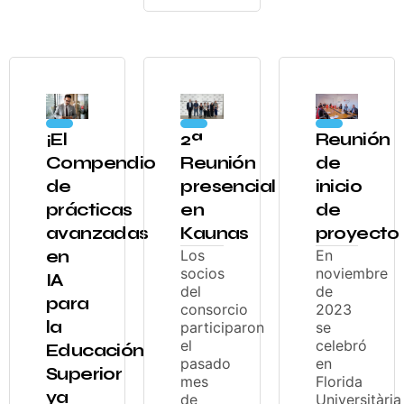
¡El
2ª
Reunión
Compendio
Reunión
de
de
presencial
inicio
prácticas
en
de
avanzadas
Kaunas
proyecto
en
Los
En
socios
noviembre
IA
del
de
para
consorcio
2023
la
participaron
se
el
celebró
Educación
pasado
en
Superior
mes
Florida
ya
de
Universitària