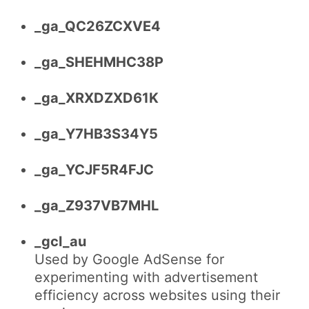
_ga_QC26ZCXVE4
_ga_SHEHMHC38P
_ga_XRXDZXD61K
_ga_Y7HB3S34Y5
_ga_YCJF5R4FJC
_ga_Z937VB7MHL
_gcl_au
Used by Google AdSense for
experimenting with advertisement
efficiency across websites using their