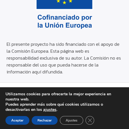
El presente proyecto ha sido financiado con el apoyo de
la Comisión Europea. Esta página web es
responsabilidad exclusiva de su autor. La Comisión no es
responsable del uso que pueda hacerse de la
información aquí difundida.
© Copyright AISS 2024
Utilizamos cookies para ofrecerte la mejor experiencia en
nuestra web.
Aviso legal
Política de privacidad
Política de cookies
Puedes aprender más sobre qué cookies utilizamos o
desactivarlas en los
ajustes
.
Web
© 2023 by
AISS Project
is licensed
CERRAR EL BANNER
Aceptar
Rechazar
Ajustes
under
CC BY-NC-SA 4.0