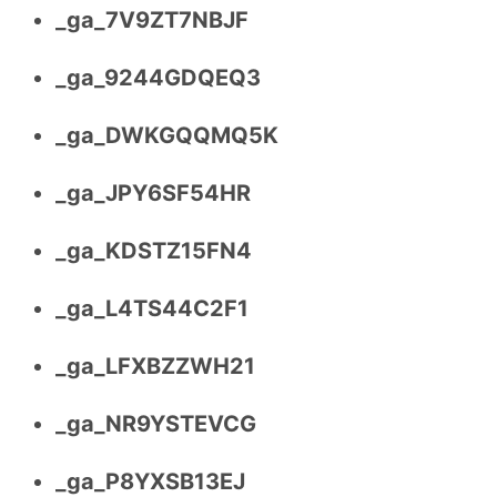
_ga_7V9ZT7NBJF
_ga_9244GDQEQ3
_ga_DWKGQQMQ5K
_ga_JPY6SF54HR
_ga_KDSTZ15FN4
_ga_L4TS44C2F1
_ga_LFXBZZWH21
_ga_NR9YSTEVCG
_ga_P8YXSB13EJ