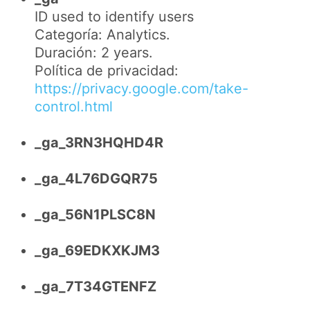
ID used to identify users
Categoría: Analytics.
Duración: 2 years.
Política de privacidad:
https://privacy.google.com/take-
control.html
_ga_3RN3HQHD4R
_ga_4L76DGQR75
_ga_56N1PLSC8N
_ga_69EDKXKJM3
_ga_7T34GTENFZ