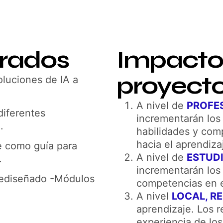
erados
Impacto 
proyect
luciones de IA a
A nivel de
PROFE
diferentes
incrementarán los
.
habilidades y com
hacia el aprendiz
e como guía para
A nivel de
ESTUD
.
incrementarán los 
rediseñado -Módulos
competencias en e
A nivel
LOCAL, R
aprendizaje. Los r
experiencia de los