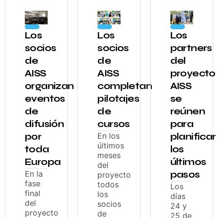
Los
Los
Los
socios
socios
partners
de
de
del
AISS
AISS
proyecto
organizan
completan
AISS
eventos
pilotajes
se
de
de
reúnen
difusión
cursos
para
por
En los
planificar
últimos
toda
los
meses
Europa
últimos
del
En la
pasos
proyecto
fase
todos
Los
final
los
días
del
socios
24 y
proyecto
de
25 de