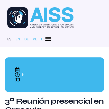
ES
EN
DE
PL
LT
h.
3ª Reunión presencial en