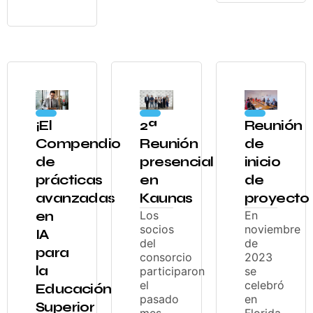
¡El
2ª
Reunión
Compendio
Reunión
de
de
presencial
inicio
prácticas
en
de
avanzadas
Kaunas
proyecto
en
Los
En
socios
noviembre
IA
del
de
para
consorcio
2023
la
participaron
se
el
celebró
Educación
pasado
en
Superior
mes
Florida