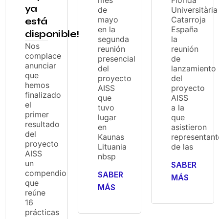
ya
de
Universitària
mayo
Catarroja
está
en la
España
disponible!
segunda
la
Nos
reunión
reunión
complace
presencial
de
anunciar
del
lanzamiento
que
proyecto
del
hemos
AISS
proyecto
finalizado
que
AISS
el
tuvo
a la
primer
lugar
que
resultado
en
asistieron
del
Kaunas
representant
proyecto
Lituania
de las
AISS
nbsp
un
SABER
compendio
SABER
MÁS
que
MÁS
reúne
16
prácticas