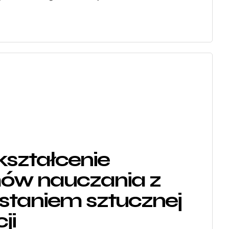
kształcenie
ów nauczania z
staniem sztucznej
ji