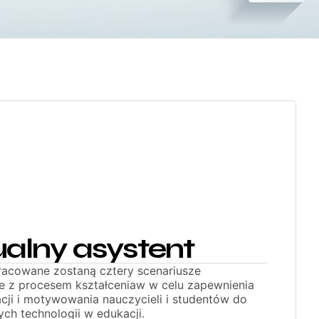
ualny asystent
racowane zostaną cztery scenariusze
e z procesem kształceniaw w celu zapewnienia
acji i motywowania nauczycieli i studentów do
ych technologii w edukacji.