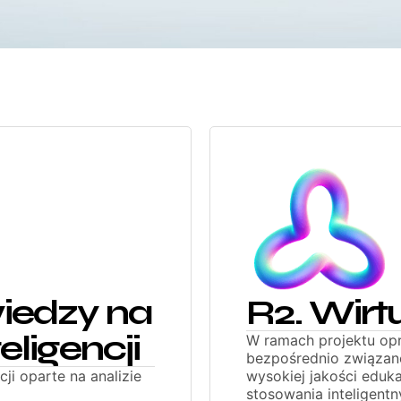
iedzy na
R2. Wirt
eligencji
W ramach projektu op
bezpośrednio związan
ji oparte na analizie
wysokiej jakości eduk
stosowania inteligentn