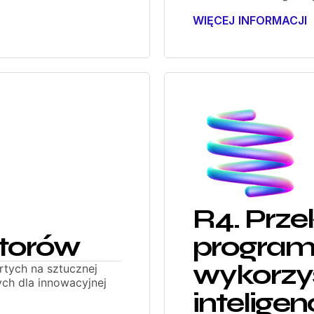
WIĘCEJ INFORMACJI
R4. Prze
atorów
program
wykorzy
rtych na sztucznej
ych dla innowacyjnej
inteligenc