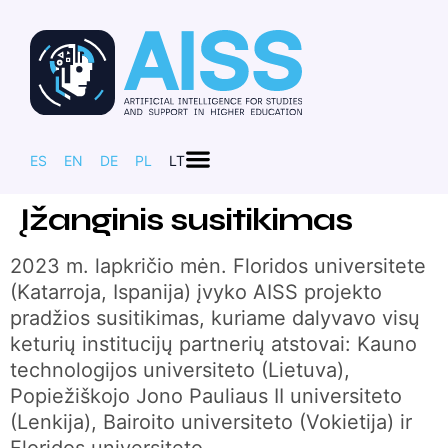
ES
EN
DE
PL
LT
Įžanginis susitikimas
2023 m. lapkričio mėn. Floridos universitete
(Katarroja, Ispanija) įvyko AISS projekto
pradžios susitikimas, kuriame dalyvavo visų
keturių institucijų partnerių atstovai: Kauno
technologijos universiteto (Lietuva),
Popiežiškojo Jono Pauliaus II universiteto
(Lenkija), Bairoito universiteto (Vokietija) ir
Floridos universiteto.