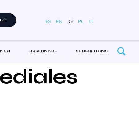
AKT
ES
EN
DE
PL
LT
TNER
ERGEBNISSE
VERBREITUNG
ediales